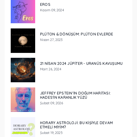
EROS
Kasım 09, 2024
PLÜTON & DÖNÜŞÜM: PLÜTON EVLERDE
Nisan 27, 2023
21 NISAN 2024 JÜPITER - URANÜS KAVUŞUMU
Mart 26, 2024
JEFFREY EPSTEIN’IN DOĞUM HARITASI:
HADES'IN KARANLIK YÜZÜ
Şubat 09, 2026
HORARY ASTROLOJI: BU KIŞIYLE DEVAM
ETMELI MIYIM?
Şubat 19, 2025