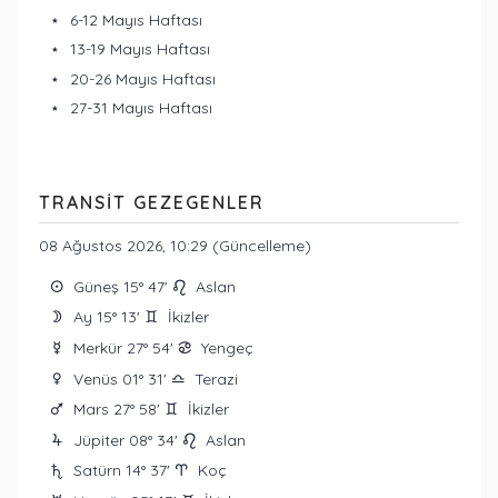
6-12 Mayıs Haftası
13-19 Mayıs Haftası
20-26 Mayıs Haftası
27-31 Mayıs Haftası
TRANSIT GEZEGENLER
08 Ağustos 2026, 10:29 (Güncelleme)
Güneş 15° 47'
Aslan
Q
g
Ay 15° 13'
İkizler
W
d
Merkür 27° 54'
Yengeç
E
f
Venüs 01° 31'
Terazi
R
j
Mars 27° 58'
İkizler
T
d
Jüpiter 08° 34'
Aslan
Y
g
Satürn 14° 37'
Koç
U
a