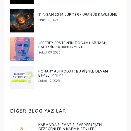
21 NISAN 2024 JÜPITER - URANÜS KAVUŞUMU
Mart 26, 2024
JEFFREY EPSTEIN’IN DOĞUM HARITASI:
HADES'IN KARANLIK YÜZÜ
Şubat 09, 2026
HORARY ASTROLOJI: BU KIŞIYLE DEVAM
ETMELI MIYIM?
Şubat 19, 2025
DIĞER BLOG YAZILARI
KARMA'DA 8. EV VE 8. EVE YERLEŞEN
GEZEGENLERİN KARMİK ETKİLERİ