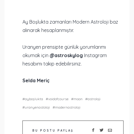
Ay Boşlukta zamanları Modern Astroloji baz
alınarak hesaplanmıştır.
Uranyen prensipte günlük yorumlarımı
okumak için
@astroskylog
Instagram
hesabımı takip edebilirsiniz.
Selda Meriç
ayboşlukta
voidofcourse
moon
astroloji
uranyenastoloji
modernastroloji
BU POSTU PAYLAŞ