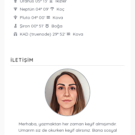
Uranüs 05° 13'
İkizler
I
d
Neptün 04° 09'
Koç
O
a
Pluto 04° 00'
Kova
P
x
Şiron 00° 51'
Boğa
M
s
KAD (truenode) 29° 52'
Kova
{
x
ILETIŞIM
Merhaba, yazmaktan her zaman keyif almışımdır.
Umarım siz de okurken keyif alırsınız. Bana sosyal