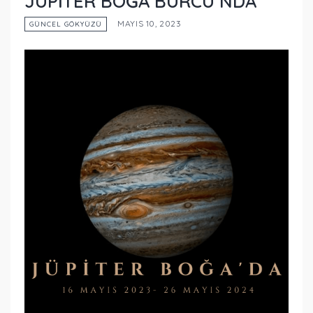
JÜPİTER BOĞA BURCU’NDA
MAYIS 10, 2023
GÜNCEL GÖKYÜZÜ