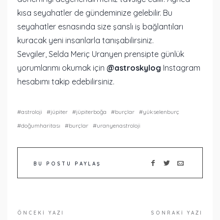
kısa seyahatler de gündeminize gelebilir. Bu
seyahatler esnasında size şanslı iş bağlantıları
kuracak yeni insanlarla tanışabilirsiniz.
Sevgiler, Selda Meriç Uranyen prensipte günlük
yorumlarımı okumak için
@astroskylog
Instagram
hesabımı takip edebilirsiniz.
astroloji
jüpiter
jüpiterboğa
burçlar
yükselenburç
doğumharitası
burçlar
uranyenastroloji
BU POSTU PAYLAŞ
ÖNCEKI YAZI
SONRAKI YAZI