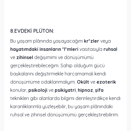
8.EVDEKI PLÜTON:
Bu yaşam plânında yaşayacağım
kr*zler
veya
hayatımdaki insanların *l*mleri
vasıtasıyla
ruhsal
ve
zihinsel
değişimimi ve dönüşümümü
gerçekleştirebileceğim. Sahip olduğum gücü
başkalarını değiştirmekle harcamamalı kendi
dönüşümüme odaklanmalıyım.
Okült
ve
ezoterik
konular,
psikoloji
ve
psikiyatri
,
hipnoz
,
şifa
teknikleri gibi alanlarda bilgimi derinleştirdikçe kendi
karanlıklarımla yüzleşebilir, bu yaşam plânındaki
ruhsal ve zihinsel dönüşümümü gerçekleştirebilirim.