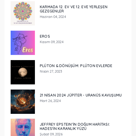
KARMADA 12. EV VE 12. EVE YERLEŞEN
GEZEGENLER
Haziran 04, 2024
EROS
Kasım 09, 2024
PLÜTON & DÖNÜŞÜM: PLÜTON EVLERDE
Nisan 27, 2023
21 NISAN 2024 JÜPITER - URANÜS KAVUŞUMU
Mart 26, 2024
JEFFREY EPSTEIN’IN DOĞUM HARITASI:
HADES'IN KARANLIK YÜZÜ
Şubat 09, 2026