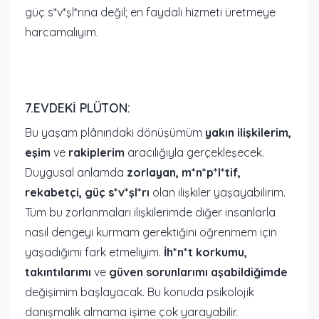
güç s*v*şl*rına değil; en faydalı hizmeti üretmeye
harcamalıyım.
7.EVDEKI PLÜTON:
Bu yaşam plânındaki dönüşümüm
yakın ilişkilerim,
eşim
ve
rakiplerim
aracılığıyla gerçekleşecek.
Duygusal anlamda
zorlayan, m*n*p*l*tif,
rekabetçi, güç s*v*şl*rı
olan ilişkiler yaşayabilirim.
Tüm bu zorlanmaları ilişkilerimde diğer insanlarla
nasıl dengeyi kurmam gerektiğini öğrenmem için
yaşadığımı fark etmeliyim.
İh*n*t korkumu,
takıntılarımı
ve
güven sorunlarımı aşabildiğimde
değişimim başlayacak. Bu konuda psikolojik
danışmalık almama işime çok yarayabilir.