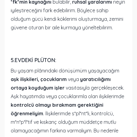
*fk*min kaynağını
bulabilir,
ruhsal yaralarımı
neyin
iyileştireceğini fark edebilirim. Böylece sahip
olduğum gücü kendi köklerimi oluşturmaya, zemini
güvene oturan bir aile kurmaya yöneltebilirim.
5.EVDEKI PLÜTON:
Bu yaşam plânındaki dönüşümüm yaşayacağım
aşk ilişkileri, çocuklarım
veya
yaratıcılığımı
ortaya koyduğum işler
vasıtasıyla gerçekleşecek.
Aşk hayatımda veya çocuklarımla olan ilişkilerimde
kontrolcü olmayı bırakmam gerektiğini
öğrenmeliyim
. İlişkilerimde s*pl*nt*lı, kontrolcü,
m*n*p*l*tif ve kıskanç olduğum müddetçe mutlu
olamayacağımın farkına varmalıyım. Bu nedenle