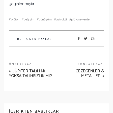
yayınlanmıştır.
plüton
değişim
dönüşüm
astroloji
plütonevlerde
BU POSTU PAYLAŞ
ÖNCEKI YAZI
SONRAKI YAZI
JÜPİTER TALİH Mİ
GEZEGENLER &
YOKSA TALİHSİZLİK Mİ?
METALLER
İÇERIKTEN BAŞLIKLAR