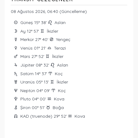
08 Ağustos 2026, 06:40 (Güncelleme)
Güneş 15° 38'
Aslan
Q
g
Ay 12° 57'
İkizler
W
d
Merkür 27° 40'
Yengeç
E
f
Venüs 01° 21'
Terazi
R
j
Mars 27° 52'
İkizler
T
d
Jüpiter 08° 32'
Aslan
Y
g
Satürn 14° 37'
Koç
U
a
Uranüs 05° 13'
İkizler
I
d
Neptün 04° 09'
Koç
O
a
Pluto 04° 00'
Kova
P
x
Şiron 00° 51'
Boğa
M
s
KAD (truenode) 29° 52'
Kova
{
x