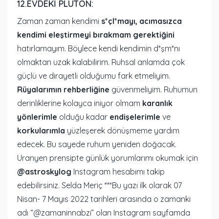
12.EVDEKI PLÜTON:
Zaman zaman kendimi
s*çl*mayı, acımasızca
kendimi eleştirmeyi bırakmam gerektiğini
hatırlamayım. Böylece kendi kendimin d*şm*nı
olmaktan uzak kalabilirim. Ruhsal anlamda çok
güçlü ve dirayetli olduğumu fark etmeliyim.
Rüyalarımın rehberliğine
güvenmeliyim. Ruhumun
derinliklerine kolayca iniyor olmam
karanlık
yönlerimle
olduğu kadar
endişelerimle
ve
korkularımla
yüzleşerek dönüşmeme yardım
edecek. Bu sayede ruhum yeniden doğacak.
Uranyen prensipte günlük yorumlarımı okumak için
@astroskylog
Instagram hesabımı takip
edebilirsiniz. Selda Meriç ***Bu yazı ilk olarak 07
Nisan- 7 Mayıs 2022 tarihleri arasında o zamanki
adı “@zamaninnabzi” olan Instagram sayfamda