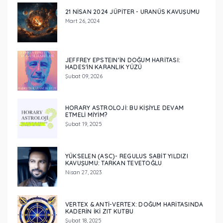
21 NISAN 2024 JÜPITER - URANÜS KAVUŞUMU
Mart 26, 2024
JEFFREY EPSTEIN’IN DOĞUM HARITASI:
HADES'IN KARANLIK YÜZÜ
Şubat 09, 2026
HORARY ASTROLOJI: BU KIŞIYLE DEVAM
ETMELI MIYIM?
Şubat 19, 2025
YÜKSELEN (ASC)- REGULUS SABİT YILDIZI
KAVUŞUMU: TARKAN TEVETOĞLU
Nisan 27, 2023
VERTEX & ANTI-VERTEX: DOĞUM HARITASINDA
KADERIN İKI ZIT KUTBU
Şubat 18, 2025