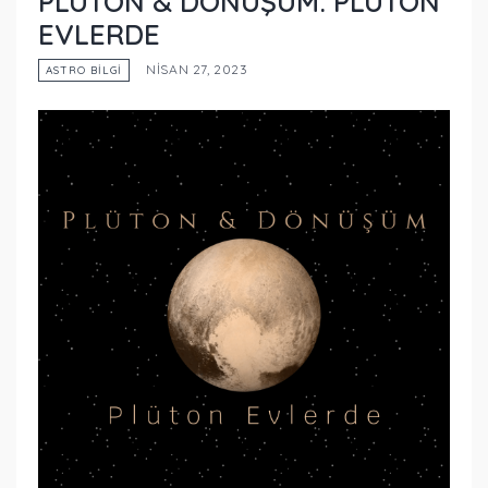
PLÜTON & DÖNÜŞÜM: PLÜTON
EVLERDE
NISAN 27, 2023
ASTRO BİLGİ