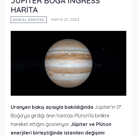
JÜPİTER BOĞA INGRESS
HARİTA
MAYIS 27, 2023
GÜNCEL GÖKYÜZÜ
Uranyen bakış açısıyla bakıldığında
Jüpiter’in 0°
Boğa’ya girdiği ânın haritası Plüton’la birlikte
hareket ettiğini gösteriyor.
Jüpiter ve Plüton
enerjileri birleştiğinde istenilen değişimi