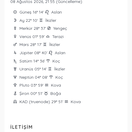
08 Ağustos 2026, 21:55 (Güncelleme)
Güneş 16° 14'
Aslan
Q
g
Ay 22° 10'
İkizler
W
d
Merkür 28° 37'
Yengeç
E
f
Venüs 01° 59'
Terazi
R
j
Mars 28° 17'
İkizler
T
d
Jüpiter 08° 40'
Aslan
Y
g
Satürn 14° 36'
Koç
U
a
Uranüs 05° 14'
İkizler
I
d
Neptün 04° 08'
Koç
O
a
Pluto 03° 59'
Kova
P
x
Şiron 00° 51'
Boğa
M
s
KAD (truenode) 29° 51'
Kova
{
x
ILETIŞIM