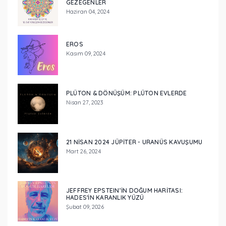
GEZEGENLER
Haziran 04, 2024
EROS
Kasım 09, 2024
PLÜTON & DÖNÜŞÜM: PLÜTON EVLERDE
Nisan 27, 2023
21 NISAN 2024 JÜPITER - URANÜS KAVUŞUMU
Mart 26, 2024
JEFFREY EPSTEIN’IN DOĞUM HARITASI:
HADES'IN KARANLIK YÜZÜ
Şubat 09, 2026