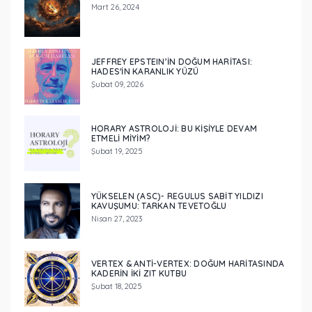
Mart 26, 2024
JEFFREY EPSTEIN’IN DOĞUM HARITASI:
HADES'IN KARANLIK YÜZÜ
Şubat 09, 2026
HORARY ASTROLOJI: BU KIŞIYLE DEVAM
ETMELI MIYIM?
Şubat 19, 2025
YÜKSELEN (ASC)- REGULUS SABİT YILDIZI
KAVUŞUMU: TARKAN TEVETOĞLU
Nisan 27, 2023
VERTEX & ANTI-VERTEX: DOĞUM HARITASINDA
KADERIN İKI ZIT KUTBU
Şubat 18, 2025