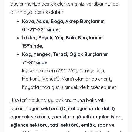
güçlenmenize destek olurken işinizi ve itibarınızı da
artırmaya destek olabilir.
Kova, Aslan, Boğa, Akrep Burçlarının
0°-21°-22°’sinde;
İkizler, Başak, Yay, Balık Burçlarının
15°’sinde,
Koç, Yengeç, Terazi, Oğlak Burçlarının
7°-8°’sinde
kişisel noktaları (ASC, MC), Güneş’i, Ay’ı,
Merkür’ü, Venüs’ü, Mars’ı olanlar bu enerjiyi
hayatlarında güçlü bir şekilde hissedebilirler.
Jüpiter’in bulunduğu ev konumuna bakarak
paranın
oyun sektörü (Dijital oyunlar da dahil),
oyuncak sektörü, çocuklara yönelik yapılan işler,
eğlence sektörü, tatil sektörü, emlâk, spor ve