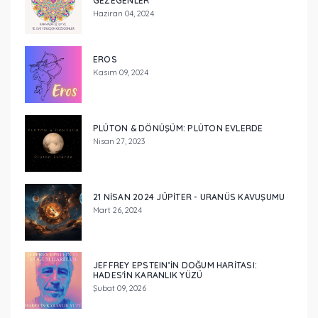
GEZEGENLER
Haziran 04, 2024
EROS
Kasım 09, 2024
PLÜTON & DÖNÜŞÜM: PLÜTON EVLERDE
Nisan 27, 2023
21 NISAN 2024 JÜPITER - URANÜS KAVUŞUMU
Mart 26, 2024
JEFFREY EPSTEIN’IN DOĞUM HARITASI:
HADES'IN KARANLIK YÜZÜ
Şubat 09, 2026