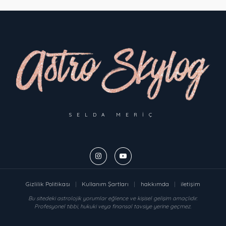
SELDA MERIÇ
Gizlilik Politikası
|
Kullanım Şartları
|
hakkımda
|
iletişim
Bu sitedeki astrolojik yorumlar eğlence ve kişisel gelişim amaçlıdır.
Profesyonel tıbbi, hukuki veya finansal tavsiye yerine geçmez.