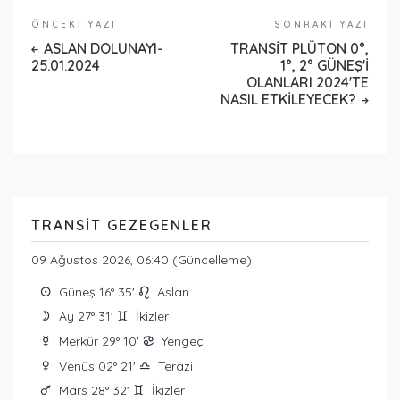
ÖNCEKI YAZI
SONRAKI YAZI
ASLAN DOLUNAYI-
TRANSİT PLÜTON 0°,
25.01.2024
1°, 2° GÜNEŞ'İ
OLANLARI 2024'TE
NASIL ETKİLEYECEK?
TRANSIT GEZEGENLER
09 Ağustos 2026, 06:40 (Güncelleme)
Güneş 16° 35'
Aslan
Q
g
Ay 27° 31'
İkizler
W
d
Merkür 29° 10'
Yengeç
E
f
Venüs 02° 21'
Terazi
R
j
Mars 28° 32'
İkizler
T
d