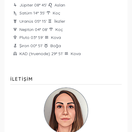
Jüpiter 08° 45'
Aslan
Y
g
Satürn 14° 35'
Koç
U
a
Uranüs 05° 15'
İkizler
I
d
Neptün 04° 08'
Koç
O
a
Pluto 03° 59'
Kova
P
x
Şiron 00° 51'
Boğa
M
s
KAD (truenode) 29° 51'
Kova
{
x
ILETIŞIM