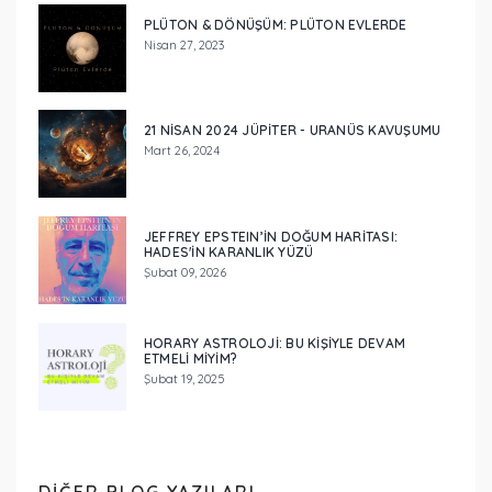
PLÜTON & DÖNÜŞÜM: PLÜTON EVLERDE
Nisan 27, 2023
21 NISAN 2024 JÜPITER - URANÜS KAVUŞUMU
Mart 26, 2024
JEFFREY EPSTEIN’IN DOĞUM HARITASI:
HADES'IN KARANLIK YÜZÜ
Şubat 09, 2026
HORARY ASTROLOJI: BU KIŞIYLE DEVAM
ETMELI MIYIM?
Şubat 19, 2025