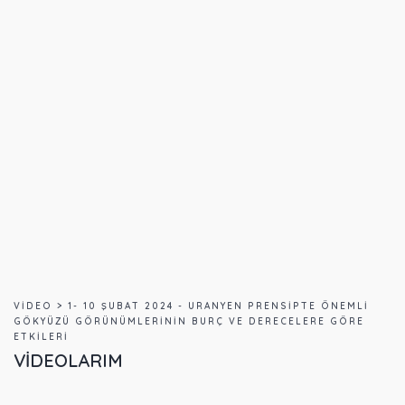
VIDEO > 1- 10 ŞUBAT 2024 - URANYEN PRENSIPTE ÖNEMLI
GÖKYÜZÜ GÖRÜNÜMLERININ BURÇ VE DERECELERE GÖRE
ETKILERI
VIDEOLARIM