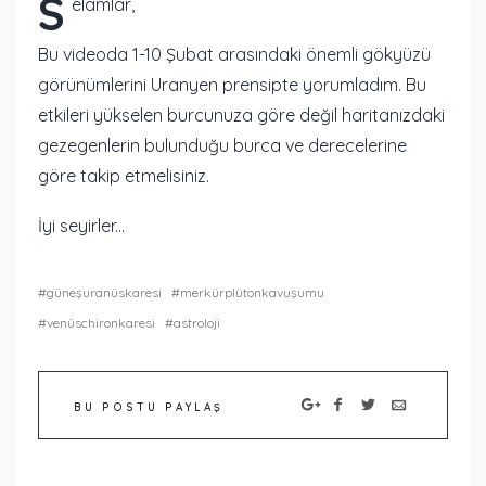
S
elamlar,
Bu videoda 1-10 Şubat arasındaki önemli gökyüzü
görünümlerini Uranyen prensipte yorumladım. Bu
etkileri yükselen burcunuza göre değil haritanızdaki
gezegenlerin bulunduğu burca ve derecelerine
göre takip etmelisiniz.
İyi seyirler...
güneşuranüskaresi
merkürplütonkavuşumu
venüschironkaresi
astroloji
BU POSTU PAYLAŞ